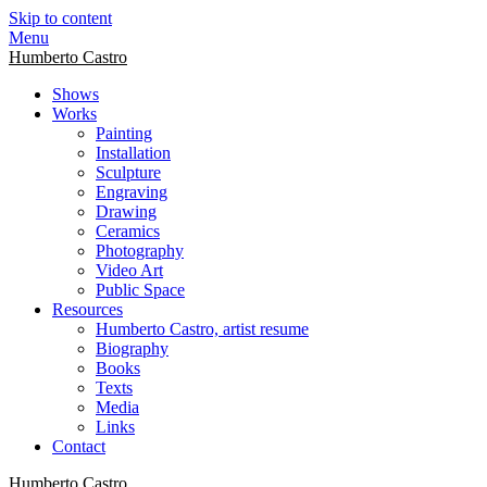
Skip to content
Menu
Humberto Castro
Shows
Works
Painting
Installation
Sculpture
Engraving
Drawing
Ceramics
Photography
Video Art
Public Space
Resources
Humberto Castro, artist resume
Biography
Books
Texts
Media
Links
Contact
Humberto Castro