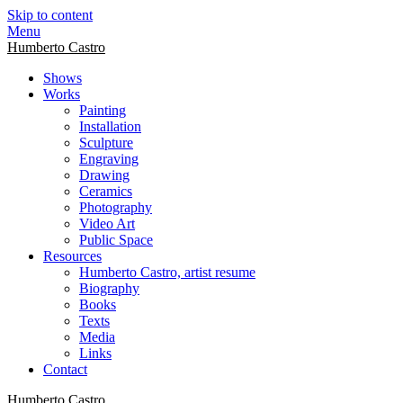
Skip to content
Menu
Humberto Castro
Shows
Works
Painting
Installation
Sculpture
Engraving
Drawing
Ceramics
Photography
Video Art
Public Space
Resources
Humberto Castro, artist resume
Biography
Books
Texts
Media
Links
Contact
Humberto Castro